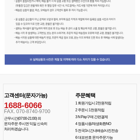
고객센터(문자가능)
주문혜택
1688-6066
1
회원가입시 2천원적립
2
주문시 1천원적립
FAX. 070-8740-9700
3
N Pay구매 간편결제
근무시간(07:00-21:00) 외
문자주문 주시면 익일 신속히
4
정품사용/재생화환NO
처리하겠습니다.
5
전국3시간내배송/사진전송
6
대표번호 문자주문가능