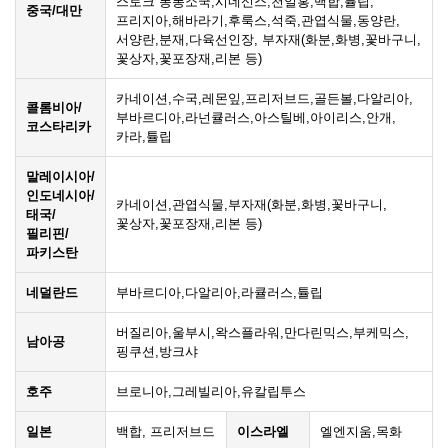
스토크 퐁퐁소국,시네신스,천일홍,백합,튤립,
중국/대만
프리지아,해바라기,후룩스,석죽,관엽식물,동양란,
서양란,분재,다육선인장, 부자재(화분,화병,꽃바구니,
꽃상자,꽃포장재,리본 등)
카네이션,수국,레몬잎,프리저브드,골든볼,다알리아,
콜롬비아/
부바르디아,라넌큘러스,아스틸베,아이리스,안개,
코스타리카
카라,튤립
말레이시아/
인도네시아/
카네이션,관엽식물,부자재(화분,화병,꽃바구니,
태국/
꽃상자,꽃포장재,리본 등)
필리핀/
파키스탄
네덜란드
부바르디아,다알리아,라큘러스,튤립
버질리아,울부시,왁스플라워,만다린믹스,부케믹스,
남아공
핑쿠션,방크샤
호주
브로니아,그레빌리아,유칼립투스
일본
백합, 프리저브드
이스라엘
엘엔지움,목화