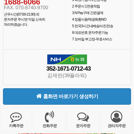
1688-6066
2
주문시 1천원적립
FAX. 070-8740-9700
3
N Pay구매 간편결제
근무시간(07:00-21:00) 외
문자주문 주시면 익일 신속히
4
정품사용/재생화환NO
처리하겠습니다.
5
전국3시간내배송/사진전송
6
대표번호 문자주문가능
7
모바일 부고장-무료서비스
352-1671-0712-43
김재란(39플라워)
홈화면 바로가기 생성하기
카톡주문
전화주문
문자주문
관리자주문