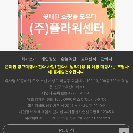
회사소개
개인정보
환불약관
고객센터
관리자
온라인 광고대행사 전화 사절! 전화시 법적대응 및 해당 대행사는 포털사
에 클레임접수합니다.
회사명
39플라워
주소
부산 사상구 학장동 학감대로 109-16, 106동 709호(학장
동, 신구덕우성아파트)
사업자 등록번호
477-11-01243
대표
김재란
전화
1688-6066
팩스
070-8740-9700
통신판매업신고번호
제 2019-부산사상구-0640호
개인정보 보호책임자
김재란
부가통신사업신고번호
12345호
Copyright © 2001-2013 39플라워. All Rights Reserved.
PC 버전