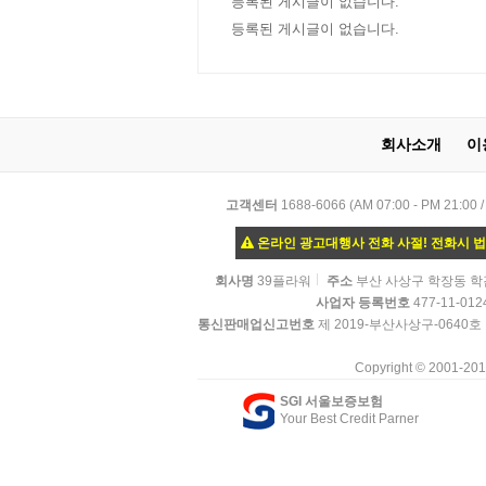
등록된 게시글이 없습니다.
등록된 게시글이 없습니다.
회사소개
이
고객센터
1688-6066 (AM 07:00 - PM
온라인 광고대행사 전화 사절! 전화시 
회사명
39플라워
주소
부산 사상구 학장동 학감대
사업자 등록번호
477-11-012
통신판매업신고번호
제 2019-부산사상구-0640호
Copyright © 2001-20
SGI 서울보증보험
Your Best Credit Parner