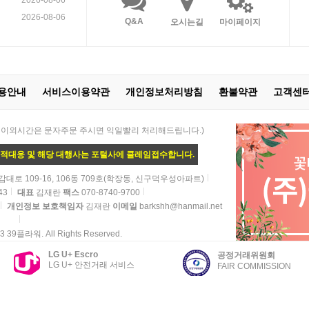
2026-08-06
2026-08-06
Q&A
오시는길
마이페이지
용안내
서비스이용약관
개인정보처리방침
환불약관
고객센
 21:00 / 이외시간은 문자주문 주시면 익일빨리 처리해드립니다.)
법적대응 및 해당 대행사는 포털사에 클레임접수합니다.
로 109-16, 106동 709호(학장동, 신구덕우성아파트)
43
대표
김재란
팩스
070-8740-9700
개인정보 보호책임자
김재란
이메일
barkshh@hanmail.net
13 39플라워. All Rights Reserved.
LG U+ Escro
공정거래위원회
LG U+ 안전거래 서비스
FAIR COMMISSION