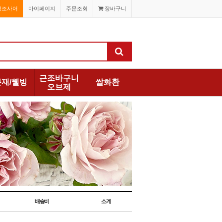
경조사어
마이페이지
주문조회
장바구니
근조바구니
분재/웰빙
쌀화환
오브제
배송비
소계