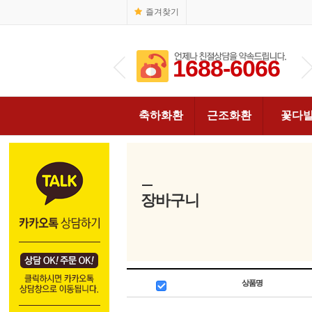
즐겨찾기
1688-6066
1688-6066
축하화환
근조화환
꽃다
장바구니
상품명