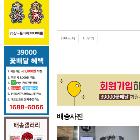
@삼구플라워39000화환
선택삭제
비우기
배송사진