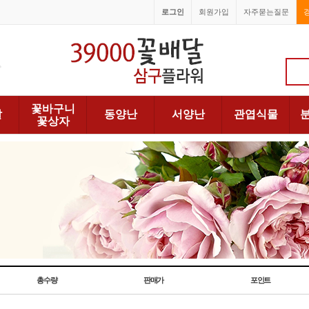
로그인
회원가입
자주묻는질문
1688-6066
꽃바구니
발
동양난
서양난
관엽식물
꽃상자
총수량
판매가
포인트