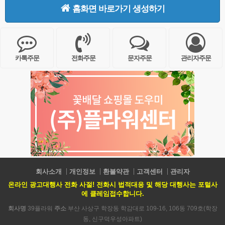
홈화면 바로가기 생성하기
카톡주문
전화주문
문자주문
관리자주문
회사소개
개인정보
환불약관
고객센터
관리자
온라인 광고대행사 전화 사절! 전화시 법적대응 및 해당 대행사는 포털사
에 클레임접수합니다.
회사명
39플라워
주소
부산 사상구 학장동 학감대로 109-16, 106동 709호(학장
동, 신구덕우성아파트)