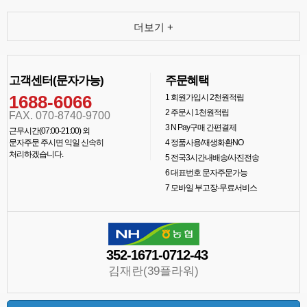
더보기 +
고객센터(문자가능)
주문혜택
1688-6066
1
회원가입시 2천원적립
2
주문시 1천원적립
FAX. 070-8740-9700
3
N Pay구매 간편결제
근무시간(07:00-21:00) 외
문자주문 주시면 익일 신속히
4
정품사용/재생화환NO
처리하겠습니다.
5
전국3시간내배송/사진전송
6
대표번호 문자주문가능
7
모바일 부고장-무료서비스
352-1671-0712-43
김재란(39플라워)