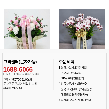
고객센터(문자가능)
주문혜택
1688-6066
1
회원가입시 2천원적립
2
주문시 1천원적립
FAX. 070-8740-9700
3
N Pay구매 간편결제
근무시간(07:00-21:00) 외
문자주문 주시면 익일 신속히
4
정품사용/재생화환NO
처리하겠습니다.
5
전국3시간내배송/사진전송
6
대표번호 문자주문가능
7
모바일 부고장-무료서비스